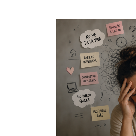
LAS
3
FRASES
QUE
MÁS
NOS
DECIMOS