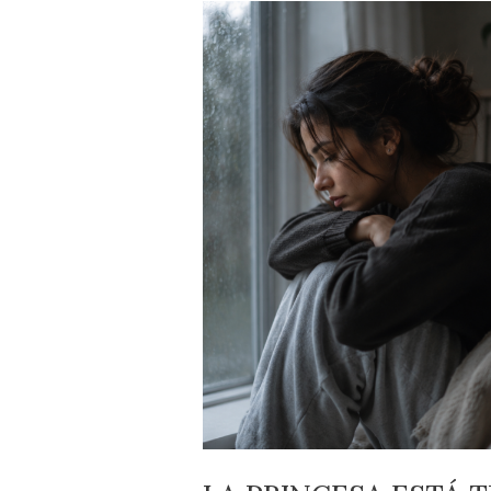
LA
PRINCESA
ESTÁ
TRISTE…
¿QUÉ
TENDRÁ
LA
PRINCESA?