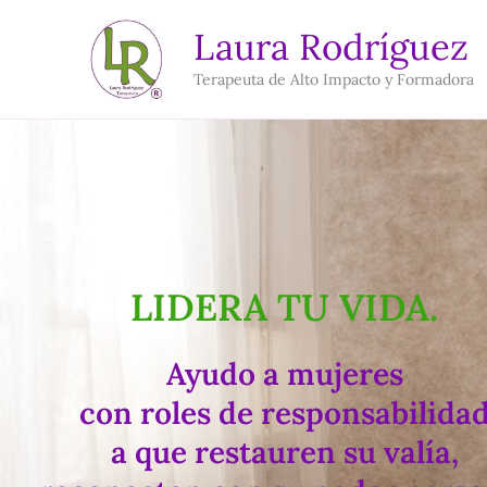
Ir
Laura Rodríguez
al
Terapeuta de Alto Impacto y Formadora
contenido
LIDERA TU VIDA.
Ayudo a mujeres
con roles de responsabilida
a que restauren su valía,