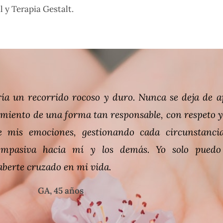
 y Terapia Gestalt.
un momento de mucha vulnerabilidad, tristeza, dep
mi vida. Conseguí mayor seguridad, autoestima y co
ía abiertas. Un placer caminar de su mano y esper
dir con ella. Ha sido una gran elección tomar su ay
e su ayuda profesional.
IB, 42 años