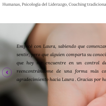
Humanas, Psicología del Liderazgo, Coaching tradicional
Laura, una gran profesional. Me ayudó en 
su ayuda y sus consejos logré restablecer 
Me ha sanado heridas que no sabía que ten
tenerla en mi vida pues es un placer coinci
necesitara nuevamente no dudaría de pedirl