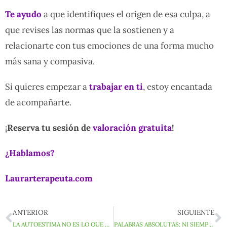
Te ayudo
a que identifiques el origen de esa culpa, a
que revises las normas que la sostienen y a
relacionarte con tus emociones de una forma mucho
más sana y compasiva.
Si quieres empezar a
trabajar en ti
, estoy encantada
de acompañarte.
¡
Reserva tu sesión de
valoración gratuita
!
¿Hablamos?
Laurarterapeuta.com
ANTERIOR
SIGUIENTE
Ant
S
LA AUTOESTIMA NO ES LO QUE CREES
PALABRAS ABSOLUTAS: NI SIEMPRE ES NUNCA, NI NADA ES TODO