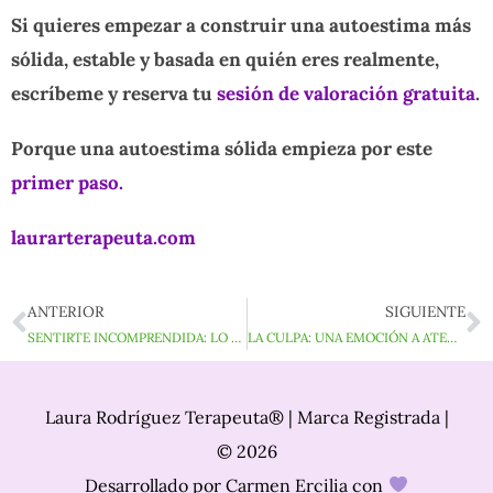
Si quieres empezar a construir una autoestima más
sólida, estable y basada en quién eres realmente,
escríbeme y reserva tu
sesión de valoración gratuita
.
Porque una autoestima sólida empieza por este
primer paso.
laurarterapeuta.com
ANTERIOR
SIGUIENTE
Ant
S
SENTIRTE INCOMPRENDIDA: LO QUE HAY DETRÁS
LA CULPA: UNA EMOCIÓN A ATENDER
Laura Rodríguez Terapeuta® | Marca Registrada |
© 2026
Desarrollado por
Carmen Ercilia
con