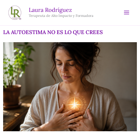
Ir
Laura Rodríguez
al
Terapeuta de Alto Impacto y Formadora
contenido
LA AUTOESTIMA NO ES LO QUE CREES